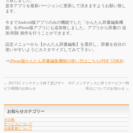
ス致しました。
是非アプリを最新バージョンに更新して頂きますようお願い致し
ます。
今までAndroid版アプリのみの機能でした「かんたん辞書編集機
能」をiPhone版アプリにも追加致しました。アプリから辞書の 追
加/削除 操作を行うことができます。
設定メニューから【かんたん辞書編集】を選択し、辞書を自分の
使いやすいようにカスタマイズしてみて下さい。
⇒
iPhone版かんたん辞書編集機能の使い方はこちら(PDF:539KB)
←
2017/3/2 メンテナンス終了及びサー
6/17 メンテナンスに伴うサービス一時
ビス再開のお知らせ
停止についてのお知らせ
→
お知らせカテゴリー
その他
サービスについて
仕様変更について