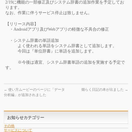
2/19に機能の一部修正及びシステム辞書の追加作業を予定してお
ります。
なお、作業に伴うサービス停止は致しません。
【リリース内容】
・Androidアプリ及びWebアプリの軽微な不具合の修正
・システム辞書の単語追加
よく使われる単語をシステム辞書として追加します。
今回は『単位辞書』に単語を追加します。
※今後は適宜、システム辞書単語の追加を実施する予定で
す。
←
使い方ムービーのページに「データ
畑らく日記の本が出ました
→
分析編」が追加されました
お知らせカテゴリー
その他
サービスについて